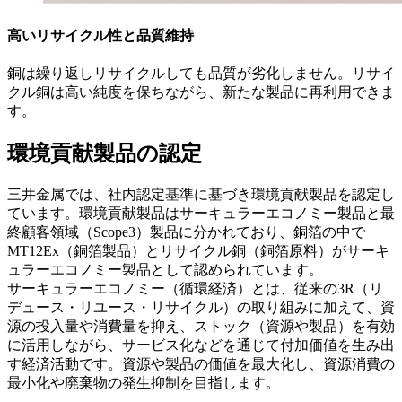
高いリサイクル性と品質維持
銅は繰り返しリサイクルしても品質が劣化しません。リサイ
クル銅は高い純度を保ちながら、新たな製品に再利用できま
す。
環境貢献製品の認定
三井金属では、社内認定基準に基づき環境貢献製品を認定し
ています。環境貢献製品はサーキュラーエコノミー製品と最
終顧客領域（Scope3）製品に分かれており、銅箔の中で
MT12Ex（銅箔製品）とリサイクル銅（銅箔原料）がサーキ
ュラーエコノミー製品として認められています。
サーキュラーエコノミー（循環経済）とは、従来の3R（リ
デュース・リユース・リサイクル）の取り組みに加えて、資
源の投入量や消費量を抑え、ストック（資源や製品）を有効
に活用しながら、サービス化などを通じて付加価値を生み出
す経済活動です。資源や製品の価値を最大化し、資源消費の
最小化や廃棄物の発生抑制を目指します。