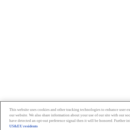
This website uses cookies and other tracking technologies to enhance user e
our website. We also share information about your use of our site with our soc
have detected an opt-out preference signal then it will be honored. Further in
US&EU residents