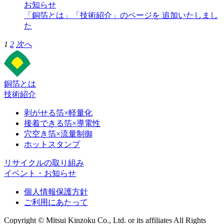
お知らせ
「銅箔とは」「技術紹介」のページを 追加いたしまし
た
1
2
次へ
銅箔とは
技術紹介
剥がせる箔×軽量化
接着できる箔×導電性
穴空き箔×流量制御
ホットスタンプ
リサイクルの取り組み
イベント・お知らせ
個人情報保護方針
ご利用にあたって
Copyright © Mitsui Kinzoku Co., Ltd. or its affiliates All Rights