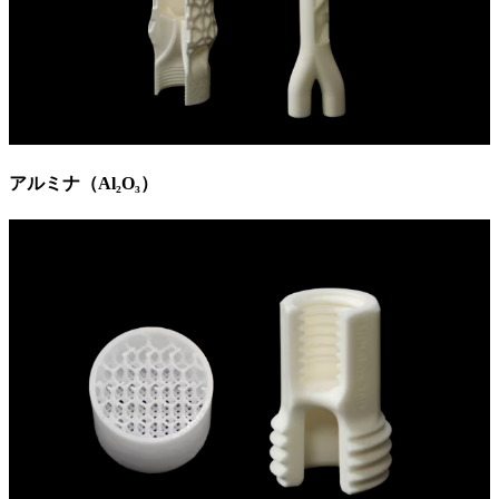
アルミナ（Al₂O₃）