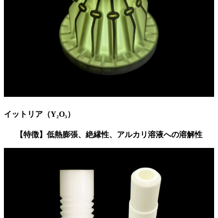
イットリア（Y₂O₃）
【特徴】
低熱膨張、絶縁性、アルカリ溶液への溶解性